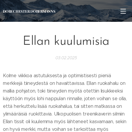
DOBECHESTER DOBERMANNS
Ellan kuulumisia
03.02.2025
Kolme viikkoa astutuksesta ja optimistisesti pieniä
merkkejä tiineydestä on havaittavissa. Ellan ruokahalu on
mallia pohjaton, toki tiineyden myötä otettiin lisukkeeksi
käyttöön myös lohi nappulan rinnalle, joten voihan se olla,
että herkuttelu lisää ruokahalua, tai sitten matkassa on
ylimääräisiä ruokittavia. Ulkopuolisen treenikaverin silmiin
Ellan tissit oli kuulemma myös lähteneet kasvamaan, sekin
on hyvä merkki, mutta voihan se tarkoittaa myös