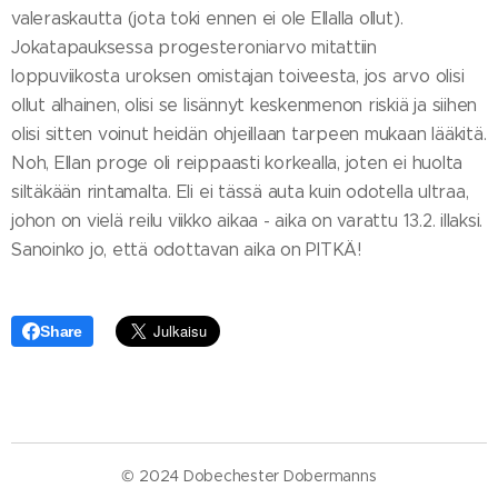
valeraskautta (jota toki ennen ei ole Ellalla ollut).
Jokatapauksessa progesteroniarvo mitattiin
loppuviikosta uroksen omistajan toiveesta, jos arvo olisi
ollut alhainen, olisi se lisännyt keskenmenon riskiä ja siihen
olisi sitten voinut heidän ohjeillaan tarpeen mukaan lääkitä.
Noh, Ellan proge oli reippaasti korkealla, joten ei huolta
siltäkään rintamalta. Eli ei tässä auta kuin odotella ultraa,
johon on vielä reilu viikko aikaa - aika on varattu 13.2. illaksi.
Sanoinko jo, että odottavan aika on PITKÄ!
Share
© 2024 Dobechester Dobermanns