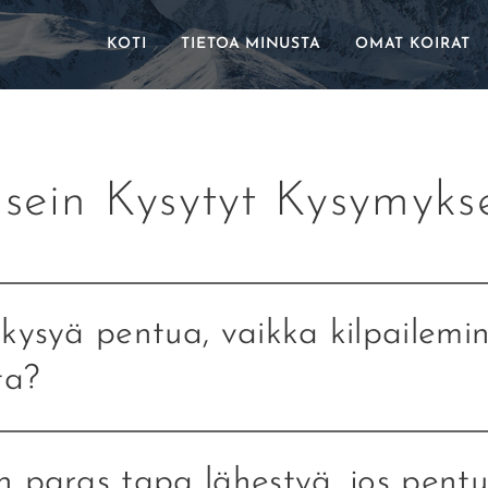
KOTI
TIETOA MINUSTA
OMAT KOIRAT
sein Kysytyt Kysymyks
kysyä pentua, vaikka kilpailemin
ta?
lle tärkeintä on hyvä, maalaisjärkinen koti, jossa ymmärretään
taan kouluttaa käytöstavat. Tottakai toivon, että koiran kans
 paras tapa lähestyä, jos pentu