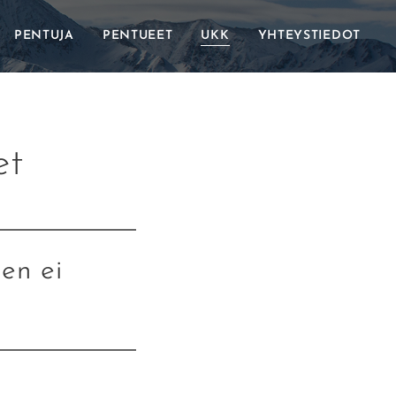
PENTUJA
PENTUEET
UKK
YHTEYSTIEDOT
et
en ei
 rodun aktiivinen
sa harrastetaan