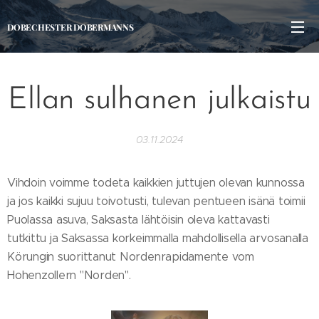
DOBECHESTER DOBERMANNS
Ellan sulhanen julkaistu
03.11.2024
Vihdoin voimme todeta kaikkien juttujen olevan kunnossa
ja jos kaikki sujuu toivotusti, tulevan pentueen isänä toimii
Puolassa asuva, Saksasta lähtöisin oleva kattavasti
tutkittu ja Saksassa korkeimmalla mahdollisella arvosanalla
Körungin suorittanut Nordenrapidamente vom
Hohenzollern "Norden".