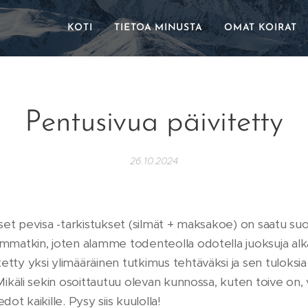
KOTI
TIETOA MINUSTA
OMAT KOIRAT
Pentusivua päivitetty
26.10.2024
iset pevisa -tarkistukset (silmät + maksakoe) on saatu suor
emmatkin, joten alamme todenteolla odotella juoksuja alk
tetty yksi ylimääräinen tutkimus tehtäväksi ja sen tulok
. Mikäli sekin osoittautuu olevan kunnossa, kuten toive on,
dot kaikille. Pysy siis kuulolla!