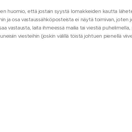
en huomio, että jostain syystä lomakkeiden kautta lähetet
 ja osa vastaussähköposteista ei näytä toimivan, joten j
aa vastausta, laita ihmeessä mailia tai viestiä puhelimell
uneisiin viesteihin (joskin välillä töistä johtuen pienellä viiv