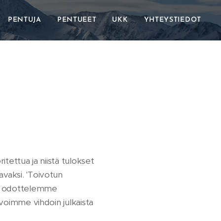
PENTUJA
PENTUEET
UKK
YHTEYSTIEDOT
itettua ja niistä tulokset
avaksi. 'Toivotun
sia odottelemme
 voimme vihdoin julkaista