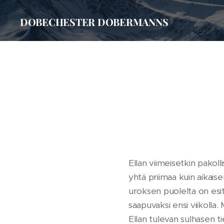
DOBECHESTER DOBERMANNS
Ellan viimeisetkin pakoll
yhtä priimaa kuin aikais
uroksen puolelta on esi
saapuvaksi ensi viikolla
Ellan tulevan sulhasen tie