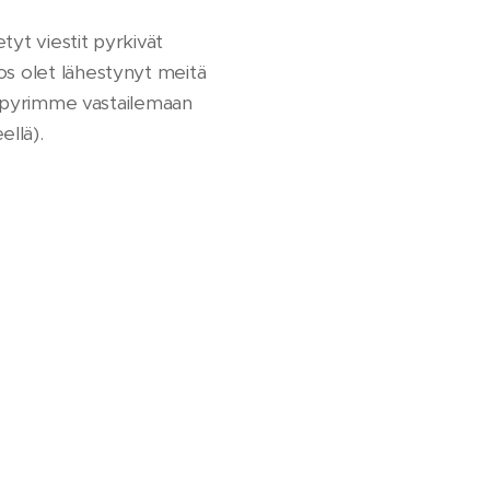
yt viestit pyrkivät
os olet lähestynyt meitä
a, pyrimme vastailemaan
eellä).