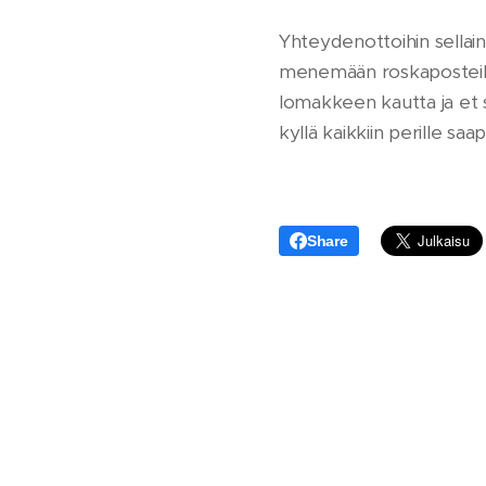
Yhteydenottoihin sellain
menemään roskaposteihin
lomakkeen kautta ja et s
kyllä kaikkiin perille saap
Share