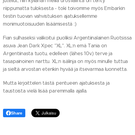
jutellut, niin kyllähän meillä urosvalinta on tehty
riippumatta tuloksesta - toki toivomme myös Embarkin
testin tuovan vahvistuksen ajatuksellemme
monimuotoisuuden lisäämisestä :)
Fian sulhaseksi valikoitui puoliksi Argentiinalainen Ruotsissa
asuva Jean Dark Xpec "XL". XL:n emä Tania on
Argentiinasta tuotu, edelleen (lähes 10v.) terve ja
tasapainoinen narttu. XL:n isälinja on myös minulle tuttua
ja sieltä arvostan etenkin hyvää ja itsevarmaa luonnetta.
Mutta kirjoittelen tästä pentueen ajatuksesta ja
taustoista vielä lisää paremmalla ajalla.
Share