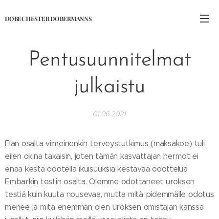
DOBECHESTER DOBERMANNS
Pentusuunnitelmat
julkaistu
01.06.2021
Fian osalta viimeinenkin terveystutkimus (maksakoe) tuli
eilen ok:na takaisin, joten tämän kasvattajan hermot ei
enää kestä odotella ikuisuuksia kestävää odottelua
Embarkin testin osalta. Olemme odottaneet uroksen
testiä kuin kuuta nousevaa, mutta mitä pidemmälle odotus
menee ja mitä enemmän olen uroksen omistajan kanssa